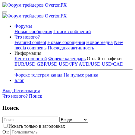
Форумы
Новые сообщения
Поиск сообщений
Что нового?
Featured content
Новые сообщения
Новое медиа
New
media comments
Последняя активность
Информация
Лента новостей
Форекс календарь
Онлайн графики
EUR/USD
GBP/USD
USD/JPY
AUD/USD
USD/CAD
Форекс телеграм канал
На пульсе рынка
Блог
Вход
Регистрация
Что нового?
Поиск
Поиск
Искать только в заголовках
От: