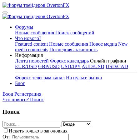
Форумы
Новые сообщения
Поиск сообщений
Что нового?
Featured content
Новые сообщения
Новое медиа
New
media comments
Последняя активность
Информация
Лента новостей
Форекс календарь
Онлайн графики
EUR/USD
GBP/USD
USD/JPY
AUD/USD
USD/CAD
Форекс телеграм канал
На пульсе рынка
Блог
Вход
Регистрация
Что нового?
Поиск
Поиск
Искать только в заголовках
От: