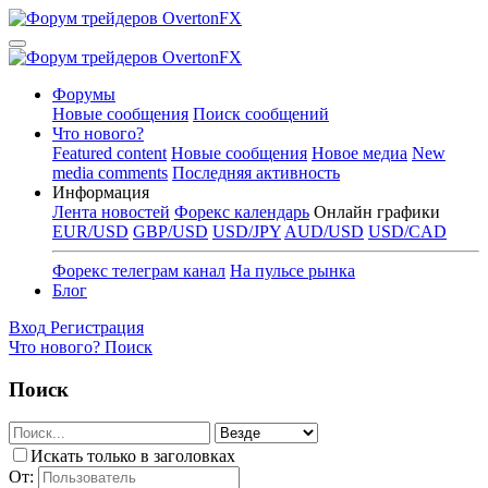
Форумы
Новые сообщения
Поиск сообщений
Что нового?
Featured content
Новые сообщения
Новое медиа
New
media comments
Последняя активность
Информация
Лента новостей
Форекс календарь
Онлайн графики
EUR/USD
GBP/USD
USD/JPY
AUD/USD
USD/CAD
Форекс телеграм канал
На пульсе рынка
Блог
Вход
Регистрация
Что нового?
Поиск
Поиск
Искать только в заголовках
От: