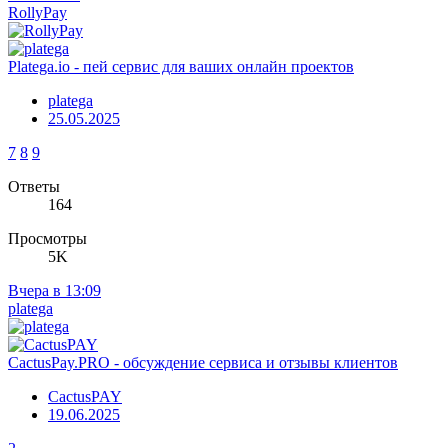
RollyPay
Platega.io - пей сервис для ваших онлайн проектов
platega
25.05.2025
7
8
9
Ответы
164
Просмотры
5K
Вчера в 13:09
platega
CactusPay.PRO - обсуждение сервиса и отзывы клиентов
CactusPAY
19.06.2025