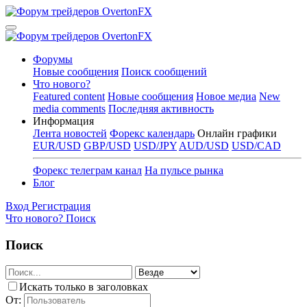
Форумы
Новые сообщения
Поиск сообщений
Что нового?
Featured content
Новые сообщения
Новое медиа
New
media comments
Последняя активность
Информация
Лента новостей
Форекс календарь
Онлайн графики
EUR/USD
GBP/USD
USD/JPY
AUD/USD
USD/CAD
Форекс телеграм канал
На пульсе рынка
Блог
Вход
Регистрация
Что нового?
Поиск
Поиск
Искать только в заголовках
От: