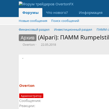
Форумы
Что нового?
Информация
Новые сообщения
Поиск сообщений
Финансовый раздел
Инвестиционный раздел
ПАММ с
(Alpari): ПАММ Rumpelsti
Архив
А
Д
Overton
22.05.2018
в
а
т
т
о
а
р
н
т
а
е
ч
м
а
ы
л
а
Overton
Администратор
Сообщения
Реакции