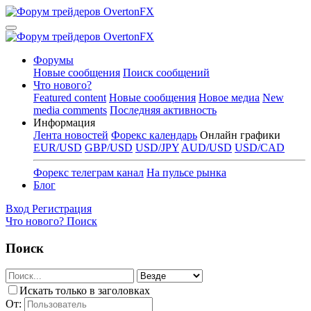
Форумы
Новые сообщения
Поиск сообщений
Что нового?
Featured content
Новые сообщения
Новое медиа
New
media comments
Последняя активность
Информация
Лента новостей
Форекс календарь
Онлайн графики
EUR/USD
GBP/USD
USD/JPY
AUD/USD
USD/CAD
Форекс телеграм канал
На пульсе рынка
Блог
Вход
Регистрация
Что нового?
Поиск
Поиск
Искать только в заголовках
От: