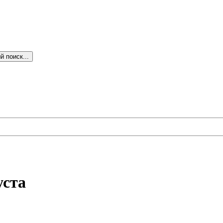
 поиск...
уста