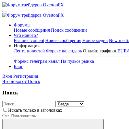
Форумы
Новые сообщения
Поиск сообщений
Что нового?
Featured content
Новые сообщения
Новое медиа
New medi
Информация
Лента новостей
Форекс календарь
Онлайн графики
EUR/
Форекс телеграм канал
На пульсе рынка
Блог
Вход
Регистрация
Что нового?
Поиск
Поиск
Искать только в заголовках
От: