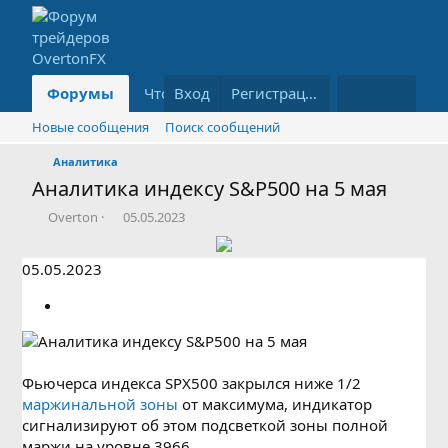
Форумы
Что нового?
Вход
Информация
Регистрация
Бл
Новые сообщения
Поиск сообщений
Аналитика
Аналитика индексу S&P500 на 5 мая
А
Д
Overton
05.05.2023
в
а
т
т
05.05.2023
о
а
р
н
т
а
е
ч
м
а
ы
л
а
Фьючерса индекса SPX500 закрылся ниже 1/2
маржинальной зоны
от максимума, индикатор
сигнализируют об этом подсветкой зоны полной
маржи на уровне 3966.