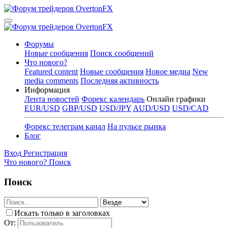
Форумы
Новые сообщения
Поиск сообщений
Что нового?
Featured content
Новые сообщения
Новое медиа
New
media comments
Последняя активность
Информация
Лента новостей
Форекс календарь
Онлайн графики
EUR/USD
GBP/USD
USD/JPY
AUD/USD
USD/CAD
Форекс телеграм канал
На пульсе рынка
Блог
Вход
Регистрация
Что нового?
Поиск
Поиск
Искать только в заголовках
От: