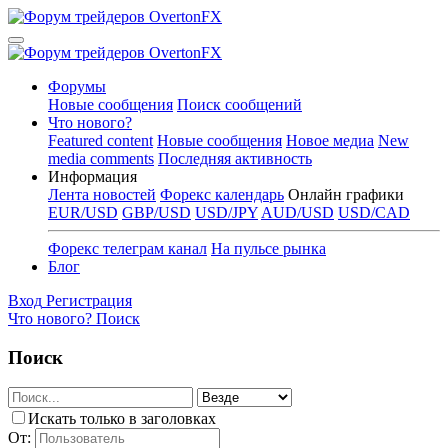
Форумы
Новые сообщения
Поиск сообщений
Что нового?
Featured content
Новые сообщения
Новое медиа
New
media comments
Последняя активность
Информация
Лента новостей
Форекс календарь
Онлайн графики
EUR/USD
GBP/USD
USD/JPY
AUD/USD
USD/CAD
Форекс телеграм канал
На пульсе рынка
Блог
Вход
Регистрация
Что нового?
Поиск
Поиск
Искать только в заголовках
От: