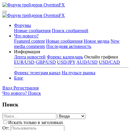
Форумы
Новые сообщения
Поиск сообщений
Что нового?
Featured content
Новые сообщения
Новое медиа
New
media comments
Последняя активность
Информация
Лента новостей
Форекс календарь
Онлайн графики
EUR/USD
GBP/USD
USD/JPY
AUD/USD
USD/CAD
Форекс телеграм канал
На пульсе рынка
Блог
Вход
Регистрация
Что нового?
Поиск
Поиск
Искать только в заголовках
От: