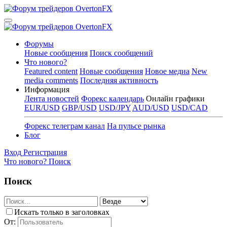
Форумы
Новые сообщения
Поиск сообщений
Что нового?
Featured content
Новые сообщения
Новое медиа
New
media comments
Последняя активность
Информация
Лента новостей
Форекс календарь
Онлайн графики
EUR/USD
GBP/USD
USD/JPY
AUD/USD
USD/CAD
Форекс телеграм канал
На пульсе рынка
Блог
Вход
Регистрация
Что нового?
Поиск
Поиск
Искать только в заголовках
От: