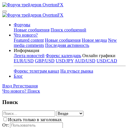
Форумы
Новые сообщения
Поиск сообщений
Что нового?
Featured content
Новые сообщения
Новое медиа
New
media comments
Последняя активность
Информация
Лента новостей
Форекс календарь
Онлайн графики
EUR/USD
GBP/USD
USD/JPY
AUD/USD
USD/CAD
Форекс телеграм канал
На пульсе рынка
Блог
Вход
Регистрация
Что нового?
Поиск
Поиск
Искать только в заголовках
От: