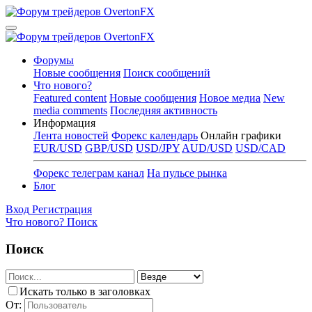
Форумы
Новые сообщения
Поиск сообщений
Что нового?
Featured content
Новые сообщения
Новое медиа
New
media comments
Последняя активность
Информация
Лента новостей
Форекс календарь
Онлайн графики
EUR/USD
GBP/USD
USD/JPY
AUD/USD
USD/CAD
Форекс телеграм канал
На пульсе рынка
Блог
Вход
Регистрация
Что нового?
Поиск
Поиск
Искать только в заголовках
От: