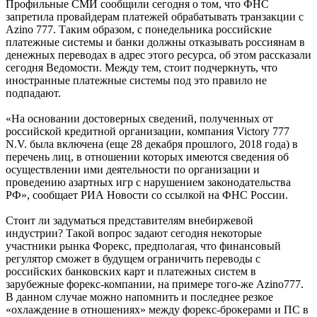
Профильные СМИ сообщили сегодня о том, что ФНС
запретила провайдерам платежей обрабатывать транзакции с
Azino 777. Таким образом, с понедельника российские
платежные системы и банки должны отказывать россиянам в
денежных переводах в адрес этого ресурса, об этом рассказали
сегодня Ведомости. Между тем, стоит подчеркнуть, что
иностранные платежные системы под это правило не
подпадают.
«На основании достоверных сведений, полученных от
российской кредитной организации, компания Victory 777
N.V. была включена (еще 28 декабря прошлого, 2018 года) в
перечень лиц, в отношении которых имеются сведения об
осуществлении ими деятельности по организации и
проведению азартных игр с нарушением законодательства
РФ», сообщает РИА Новости со ссылкой на ФНС России.
Стоит ли задуматься представителям внебиржевой
индустрии? Такой вопрос задают сегодня некоторые
участники рынка Форекс, предполагая, что финансовый
регулятор сможет в будущем ограничить переводы с
российских банковских карт и платежных систем в
зарубежные форекс-компании, на примере того-же Azino777.
В данном случае можно напомнить и последнее резкое
«охлаждение в отношениях» между форекс-брокерами и ПС в