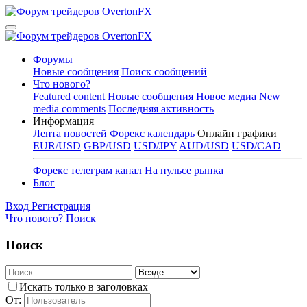
Форумы
Новые сообщения
Поиск сообщений
Что нового?
Featured content
Новые сообщения
Новое медиа
New
media comments
Последняя активность
Информация
Лента новостей
Форекс календарь
Онлайн графики
EUR/USD
GBP/USD
USD/JPY
AUD/USD
USD/CAD
Форекс телеграм канал
На пульсе рынка
Блог
Вход
Регистрация
Что нового?
Поиск
Поиск
Искать только в заголовках
От: