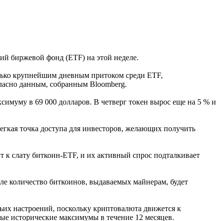
ий биржевой фонд (ETF) на этой неделе.
только крупнейшим дневным притоком среди ETF,
ласно данным, собранным Bloomberg.
симуму в 69 000 долларов. В четверг токен вырос еще на 5 % и
гкая точка доступа для инвесторов, желающих получить
т к слату биткоин-ETF, и их активный спрос подталкивает
еле количество биткоинов, выдаваемых майнерам, будет
ьих настроений, поскольку криптовалюта движется к
ые исторические максимумы в течение 12 месяцев.