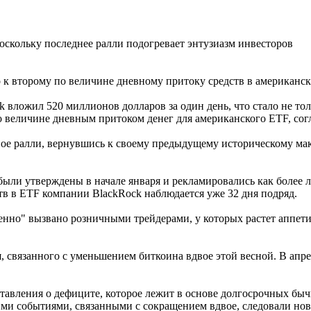
к второму по величине дневному притоку средств в американск
Rock вложил 520 миллионов долларов за один день, что стало не 
 величине дневным притоком денег для американского ETF, сог
вое ралли, вернувшись к своему предыдущему историческому мак
и утверждены в начале января и рекламировались как более ле
ств в ETF компании BlackRock наблюдается уже 32 дня подряд.
енно" вызвано розничными трейдерами, у которых растет аппети
, связанного с уменьшением биткоина вдвое этой весной. В апр
авления о дефиците, которое лежит в основе долгосрочных быч
ми событиями, связанными с сокращением вдвое, следовали нов