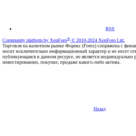
RSS
®
Community platform by XenForo
© 2010-2024 XenForo Ltd.
Торговля на валютном рынке Форекс (Forex) сопряжена с финан
носит исключительно информационный характер и не несет от
публикующаяся в данном ресурсе, не является индивидуально 
инвестированию, покупке, продаже какого-либо актива.
Назад