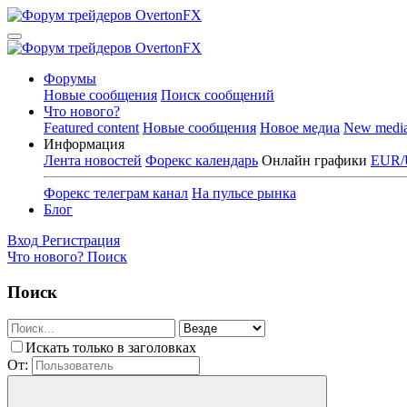
Форумы
Новые сообщения
Поиск сообщений
Что нового?
Featured content
Новые сообщения
Новое медиа
New medi
Информация
Лента новостей
Форекс календарь
Онлайн графики
EUR/
Форекс телеграм канал
На пульсе рынка
Блог
Вход
Регистрация
Что нового?
Поиск
Поиск
Искать только в заголовках
От: