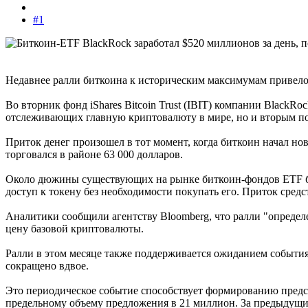
#1
Недавнее ралли биткоина к историческим максимумам привело 
Во вторник фонд iShares Bitcoin Trust (IBIT) компании Black
отслеживающих главную криптовалюту в мире, но и вторым по
Приток денег произошел в тот момент, когда биткоин начал но
торговался в районе 63 000 долларов.
Около дюжины существующих на рынке биткоин-фондов ETF был
доступ к токену без необходимости покупать его. Приток сред
Аналитики сообщили агентству Bloomberg, что ралли "определ
цену базовой криптовалюты.
Ралли в этом месяце также поддерживается ожиданием события
сокращено вдвое.
Это периодическое событие способствует формированию предст
предельному объему предложения в 21 миллион. За предыдущи