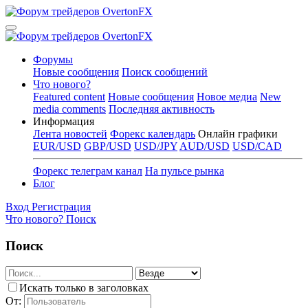
Форумы
Новые сообщения
Поиск сообщений
Что нового?
Featured content
Новые сообщения
Новое медиа
New
media comments
Последняя активность
Информация
Лента новостей
Форекс календарь
Онлайн графики
EUR/USD
GBP/USD
USD/JPY
AUD/USD
USD/CAD
Форекс телеграм канал
На пульсе рынка
Блог
Вход
Регистрация
Что нового?
Поиск
Поиск
Искать только в заголовках
От: