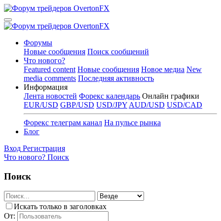
Форумы
Новые сообщения
Поиск сообщений
Что нового?
Featured content
Новые сообщения
Новое медиа
New
media comments
Последняя активность
Информация
Лента новостей
Форекс календарь
Онлайн графики
EUR/USD
GBP/USD
USD/JPY
AUD/USD
USD/CAD
Форекс телеграм канал
На пульсе рынка
Блог
Вход
Регистрация
Что нового?
Поиск
Поиск
Искать только в заголовках
От: