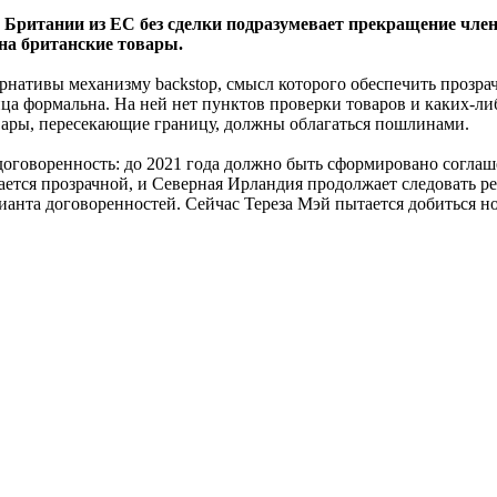
д Британии из ЕС без сделки подразумевает прекращение чле
на британские товары.
ьтернативы механизму backstop, смысл которого обеспечить про
 формальна. На ней нет пунктов проверки товаров и каких-либ
овары, пересекающие границу, должны облагаться пошлинами.
договоренность: до 2021 года должно быть сформировано соглаш
стается прозрачной, и Северная Ирландия продолжает следовать
ианта договоренностей. Сейчас Тереза Мэй пытается добиться н