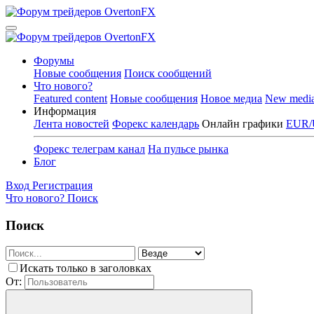
Форумы
Новые сообщения
Поиск сообщений
Что нового?
Featured content
Новые сообщения
Новое медиа
New medi
Информация
Лента новостей
Форекс календарь
Онлайн графики
EUR/
Форекс телеграм канал
На пульсе рынка
Блог
Вход
Регистрация
Что нового?
Поиск
Поиск
Искать только в заголовках
От: