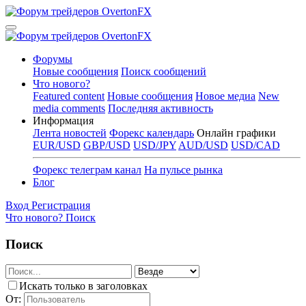
Форумы
Новые сообщения
Поиск сообщений
Что нового?
Featured content
Новые сообщения
Новое медиа
New
media comments
Последняя активность
Информация
Лента новостей
Форекс календарь
Онлайн графики
EUR/USD
GBP/USD
USD/JPY
AUD/USD
USD/CAD
Форекс телеграм канал
На пульсе рынка
Блог
Вход
Регистрация
Что нового?
Поиск
Поиск
Искать только в заголовках
От: