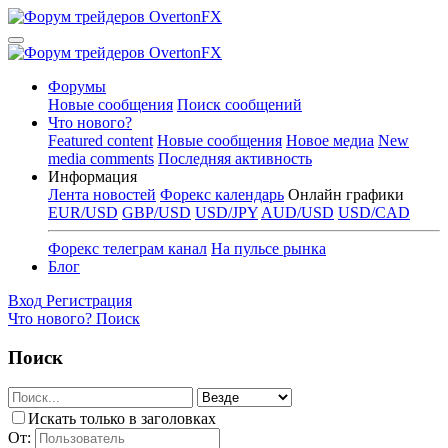
Форумы
Новые сообщения
Поиск сообщений
Что нового?
Featured content
Новые сообщения
Новое медиа
New
media comments
Последняя активность
Информация
Лента новостей
Форекс календарь
Онлайн графики
EUR/USD
GBP/USD
USD/JPY
AUD/USD
USD/CAD
Форекс телеграм канал
На пульсе рынка
Блог
Вход
Регистрация
Что нового?
Поиск
Поиск
Искать только в заголовках
От: