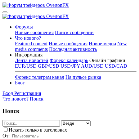
Форумы
Новые сообщения
Поиск сообщений
Что нового?
Featured content
Новые сообщения
Новое медиа
New
media comments
Последняя активность
Информация
Лента новостей
Форекс календарь
Онлайн графики
EUR/USD
GBP/USD
USD/JPY
AUD/USD
USD/CAD
Форекс телеграм канал
На пульсе рынка
Блог
Вход
Регистрация
Что нового?
Поиск
Поиск
Искать только в заголовках
От: