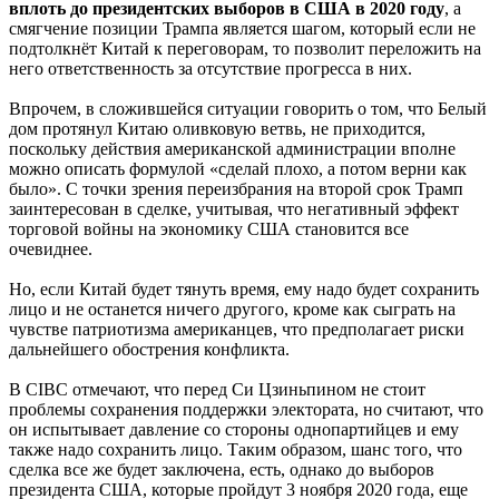
вплоть до президентских выборов в США в 2020 году
, а
смягчение позиции Трампа является шагом, который если не
подтолкнёт Китай к переговорам, то позволит переложить на
него ответственность за отсутствие прогресса в них.
Впрочем, в сложившейся ситуации говорить о том, что Белый
дом протянул Китаю оливковую ветвь, не приходится,
поскольку действия американской администрации вполне
можно описать формулой «сделай плохо, а потом верни как
было». С точки зрения переизбрания на второй срок Трамп
заинтересован в сделке, учитывая, что негативный эффект
торговой войны на экономику США становится все
очевиднее.
Но, если Китай будет тянуть время, ему надо будет сохранить
лицо и не останется ничего другого, кроме как сыграть на
чувстве патриотизма американцев, что предполагает риски
дальнейшего обострения конфликта.
В CIBC отмечают, что перед Си Цзиньпином не стоит
проблемы сохранения поддержки электората, но считают, что
он испытывает давление со стороны однопартийцев и ему
также надо сохранить лицо. Таким образом, шанс того, что
сделка все же будет заключена, есть, однако до выборов
президента США, которые пройдут 3 ноября 2020 года, еще