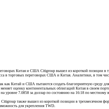
еговорах Китая и США Citigroup вышел из короткой позиции в
а в торговых переговорах США и Китая. Аналитики, в том числе
ак как Китай и США пытаются создать благоприятную среду для
к меняет оценку континентальных облигаций Китая в своем пор
а уровне 7.0858 за доллар по состоянию на 16:18 по местному 
. Citigroup также вышел из короткой позиции в трехмесячном ф
возможность для укрепления TWD.