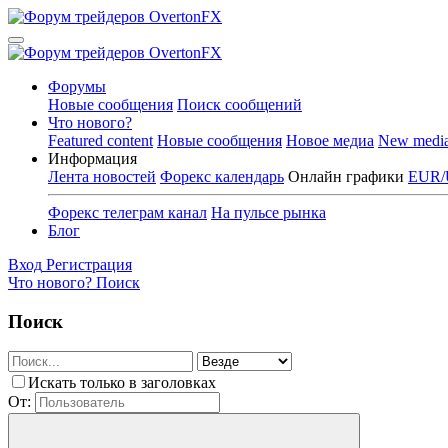
Форумы
Новые сообщения
Поиск сообщений
Что нового?
Featured content
Новые сообщения
Новое медиа
New medi
Информация
Лента новостей
Форекс календарь
Онлайн графики
EUR/
Форекс телеграм канал
На пульсе рынка
Блог
Вход
Регистрация
Что нового?
Поиск
Поиск
Искать только в заголовках
От: