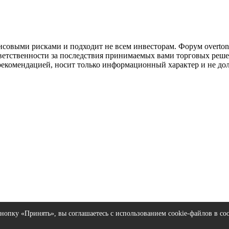
совыми рисками и подходит не всем инвесторам. Форум overtonf
ветственности за последствия принимаемых вами торговых реше
рекомендацией, носит только информационный характер и не до
нопку «Принять», вы соглашаетесь с использованием cookie-файлов в со