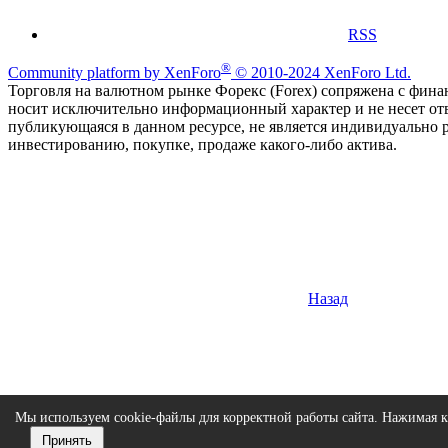
RSS
®
Community platform by XenForo
© 2010-2024 XenForo Ltd.
Торговля на валютном рынке Форекс (Forex) сопряжена с финан
носит исключительно информационный характер и не несет от
публикующаяся в данном ресурсе, не является индивидуально 
инвестированию, покупке, продаже какого-либо актива.
Назад
Мы используем cookie-файлы для корректной работы сайта. Нажимая к
Принять