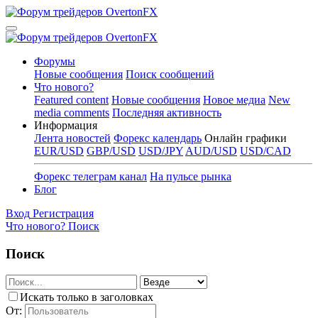
Форумы
Новые сообщения
Поиск сообщений
Что нового?
Featured content
Новые сообщения
Новое медиа
New
media comments
Последняя активность
Информация
Лента новостей
Форекс календарь
Онлайн графики
EUR/USD
GBP/USD
USD/JPY
AUD/USD
USD/CAD
Форекс телеграм канал
На пульсе рынка
Блог
Вход
Регистрация
Что нового?
Поиск
Поиск
Искать только в заголовках
От: