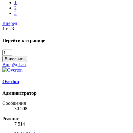
1
2
3
Вперёд
1 из 3
Перейти к странице
Выполнить
Вперёд
Last
Overton
Администратор
Сообщения
30 508
Реакции
7 514