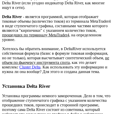
Delta River (если угодно индикатор Delta River, как многие
ищут в сети).
Delta River
- является программой, которая отображает
тиковые объемы (количество тиков) из терминала MetaTrader4
в виде ступенчатого графика, составными частями которого
являются "кирпичики" с указанием количество тиков,
прошедших по терминалу MetaTrader4,
на определенном
уровне.
Хотелось бы обратить внимание, в DeltaRiver используется
собственная формула (базис в формуле тиковая информация,
но не только), которая высчитывает синтетический объем,
не
объем по фьючерсу инструмента спота
, как это делает
комплекс
Cluster Delta
. Как использовать эту информацию и
нужна ли она вообще? Для этого и создана данная тема.
Установка Delta River​
Установка программы немного замороченная. Дело в том, что
отображение ступенчатого графика с указанием количества
прошедших тиков, происходит в сторонней программе,
поэтому сама Delta River состоит из советника, который