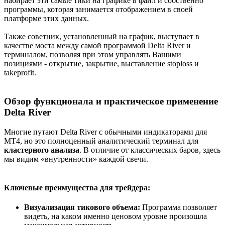
набирает эти самые тики на графике в файл и собственно
программы, которая занимается отображением в своей
платформе этих данных.
Также советник, установленный на график, выступает в
качестве моста между самой программой Delta River и
терминалом, позволяя при этом управлять Вашими
позициями - открытие, закрытие, выставление stoploss и
takeprofit.
Обзор функционала и практическое применение
Delta River​
Многие путают Delta River с обычными индикаторами для
MT4, но это полноценный аналитический терминал для
кластерного анализа
. В отличие от классических баров, здесь
мы видим «внутренности» каждой свечи.
Ключевые преимущества для трейдера:​
Визуализация тикового объема:
Программа позволяет
видеть, на каком именно ценовом уровне произошла