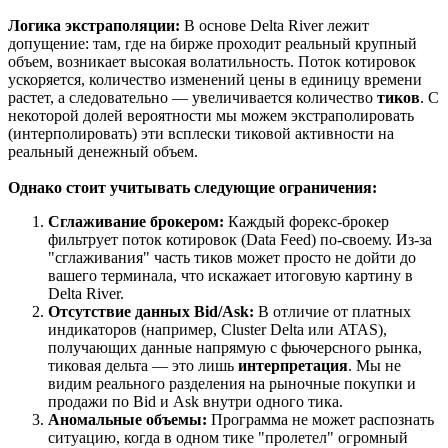
Логика экстраполяции:
В основе Delta River лежит
допущение: там, где на бирже проходит реальный крупный
объем, возникает высокая волатильность. Поток котировок
ускоряется, количество изменений цены в единицу времени
растет, а следовательно — увеличивается количество
тиков
. С
некоторой долей вероятности мы можем экстраполировать
(интерполировать) эти всплески тиковой активности на
реальный денежный объем.
Однако стоит учитывать следующие ограничения:
Сглаживание брокером:
Каждый форекс-брокер
фильтрует поток котировок (Data Feed) по-своему. Из-за
"сглаживания" часть тиков может просто не дойти до
вашего терминала, что искажает итоговую картину в
Delta River.
Отсутствие данных Bid/Ask:
В отличие от платных
индикаторов (например, Cluster Delta или ATAS),
получающих данные напрямую с фьючерсного рынка,
тиковая дельта — это лишь
интерпретация
. Мы не
видим реального разделения на рыночные покупки и
продажи по Bid и Ask внутри одного тика.
Аномальные объемы:
Программа не может распознать
ситуацию, когда в одном тике "пролетел" огромный