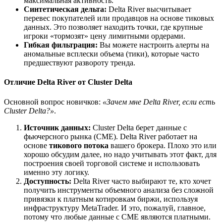
максимальная активность.
Синтетическая дельта:
Delta River высчитывает
перевес покупателей или продавцов на основе тиковых
данных. Это позволяет находить точки, где крупные
игроки «тормозят» цену лимитными ордерами.
Гибкая фильтрация:
Вы можете настроить алерты на
аномальные всплески объема (тики), которые часто
предшествуют развороту тренда.
Отличие Delta River от Cluster Delta​
Основной вопрос новичков:
«Зачем мне Delta River, если есть
Cluster Delta?»
.
Источник данных:
Cluster Delta берет данные с
фьючерсного рынка (CME). Delta River работает на
основе
тикового потока
вашего брокера. Плохо это или
хорошо обсудим далее, но надо учитывать этот факт, для
построения своей торговой системе и использовать
именно эту логику.
Доступность:
Delta River часто выбирают те, кто хочет
получить инструменты объемного анализа без сложной
привязки к платным котировкам биржи, используя
инфраструктуру MetaTrader. И это, пожалуй, главное,
потому что любые данные с CME являются платными.