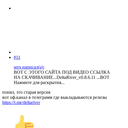
#11
serx написал(а):
ВОТ С ЭТОГО САЙТА ПОД ВИДЕО ССЫЛКА
НА СКАЧИВАНИЕ...DeltaRiver_v0.8.6.11 ...ВОТ
Нажмите для раскрытия...
понял, это старая версия
вот оф.канал в телеграмм где выкладываются релизы
https://t.me/deltariver