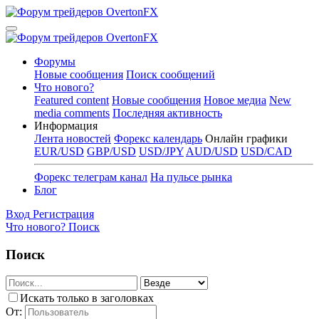
Форумы
Новые сообщения
Поиск сообщений
Что нового?
Featured content
Новые сообщения
Новое медиа
New
media comments
Последняя активность
Информация
Лента новостей
Форекс календарь
Онлайн графики
EUR/USD
GBP/USD
USD/JPY
AUD/USD
USD/CAD
Форекс телеграм канал
На пульсе рынка
Блог
Вход
Регистрация
Что нового?
Поиск
Поиск
Искать только в заголовках
От: