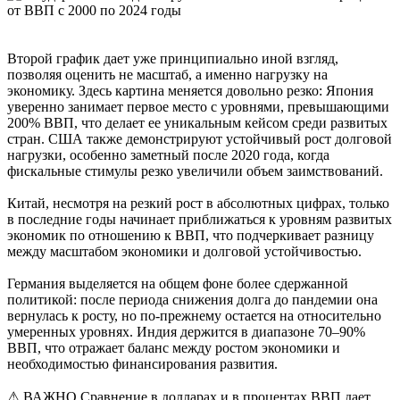
Второй график дает уже принципиально иной взгляд,
позволяя оценить не масштаб, а именно нагрузку на
экономику. Здесь картина меняется довольно резко: Япония
уверенно занимает первое место с уровнями, превышающими
200% ВВП, что делает ее уникальным кейсом среди развитых
стран. США также демонстрируют устойчивый рост долговой
нагрузки, особенно заметный после 2020 года, когда
фискальные стимулы резко увеличили объем заимствований.
Китай, несмотря на резкий рост в абсолютных цифрах, только
в последние годы начинает приближаться к уровням развитых
экономик по отношению к ВВП, что подчеркивает разницу
между масштабом экономики и долговой устойчивостью.
Германия выделяется на общем фоне более сдержанной
политикой: после периода снижения долга до пандемии она
вернулась к росту, но по-прежнему остается на относительно
умеренных уровнях. Индия держится в диапазоне 70–90%
ВВП, что отражает баланс между ростом экономики и
необходимостью финансирования развития.
⚠ ВАЖНО
Сравнение в долларах и в процентах ВВП дает