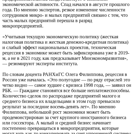
экономической активности. Спад начался в августе прошлого
года. По мнению экспертов, резкое изменение численности
сотрудников микро- и малых предприятий связано с тем, что
часть малых предприятий перешла в разряд
микропредприятий.
«Учитывая текущую экономическую политику (жесткая
налоговая политика и жесткая денежно-кредитная политика)
и слабый эффект национальных проектов, техническая
рецессия в экономике может быть зафиксирована уже в 2019-
м, а не в 2021 году, как предсказывает Минэкономразвития»,
— резюмируют эксперты института.
По словам доцента РАНХиГС Олега Филиппова, рецессия в
России уже началась. «Это полугодие — по ряду отраслей это
четко видно — самое худшее с кризиса 1998 года, — заявил он
РБК. — Граждане становятся все больше неплатежеспособны.
Количество сделок по распродаже предприятий малого и
среднего бизнеса их владельцами в этом году превысило
результат за последние восемь-девять лет». По мнению
Филиппова, небольшой рост экономики может быть
продемонстрирован за счет крупного иностранного бизнеса
или госсектора. А малый и средний бизнес начинает
постепенно превращаться в микропредприятия, которые
могут хоть как-то конкурировать за счет упрощенной системы