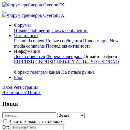
Форумы
Новые сообщения
Поиск сообщений
Что нового?
Featured content
Новые сообщения
Новое медиа
New
media comments
Последняя активность
Информация
Лента новостей
Форекс календарь
Онлайн графики
EUR/USD
GBP/USD
USD/JPY
AUD/USD
USD/CAD
Форекс телеграм канал
На пульсе рынка
Блог
Вход
Регистрация
Что нового?
Поиск
Поиск
Искать только в заголовках
От: