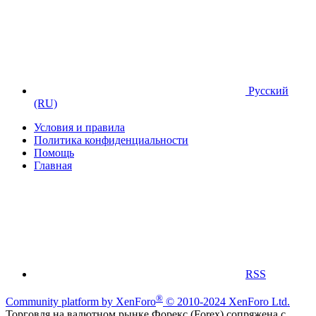
Русский
(RU)
Условия и правила
Политика конфиденциальности
Помощь
Главная
RSS
®
Community platform by XenForo
© 2010-2024 XenForo Ltd.
Торговля на валютном рынке Форекс (Forex) сопряжена с