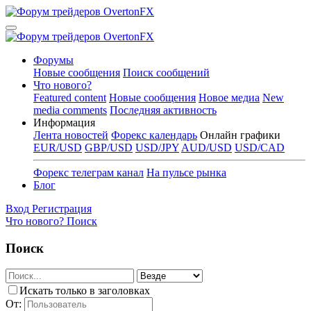
Форумы
Новые сообщения
Поиск сообщений
Что нового?
Featured content
Новые сообщения
Новое медиа
New
media comments
Последняя активность
Информация
Лента новостей
Форекс календарь
Онлайн графики
EUR/USD
GBP/USD
USD/JPY
AUD/USD
USD/CAD
Форекс телеграм канал
На пульсе рынка
Блог
Вход
Регистрация
Что нового?
Поиск
Поиск
Искать только в заголовках
От: