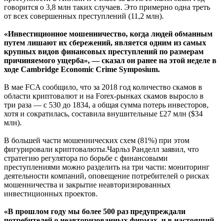
говорится о 3,8 млн таких случаев. Это примерно одна треть
от всех совершенных преступлений (11,2 млн).
«Инвестиционное мошенничество, когда людей обманным
путем лишают их сбережений, является одним из самых
крупных видов финансовых преступлений по размерам
причиняемого ущерба», — сказал он ранее на этой неделе в
ходе Cambridge Economic Crime Symposium.
В мае FCA сообщило, что за 2018 год количество скамов в
области криптовалют и на Forex-рынках скамов выросло в
три раза — с 530 до 1834, а общая сумма потерь инвесторов,
хотя и сократилась, составила внушительные £27 млн ($34
млн).
В большей части мошеннических схем (81%) при этом
фигурировали криптовалюты.Чарльз Ранделл заявил, что
стратегию регулятора по борьбе с финансовыми
преступлениями можно разделить на три части: мониторинг
деятельности компаний, оповещение потребителей о рисках
мошенничества и закрытие неавторизированных
инвестиционных проектов.
«В прошлом году мы более 500 раз предупреждали
потребителей о неавторизованных фирмах, и в настоящий