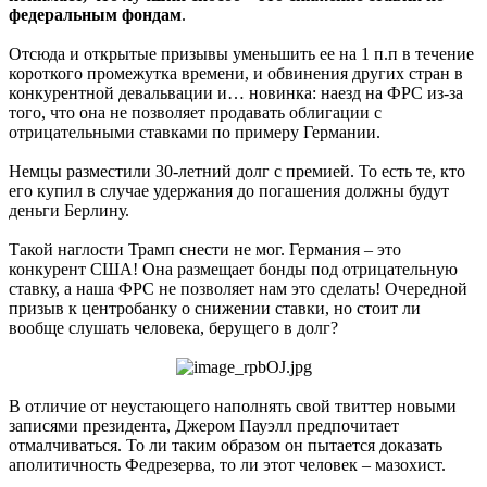
федеральным фондам
.
Отсюда и открытые призывы уменьшить ее на 1 п.п в течение
короткого промежутка времени, и обвинения других стран в
конкурентной девальвации и… новинка: наезд на ФРС из-за
того, что она не позволяет продавать облигации с
отрицательными ставками по примеру Германии.
Немцы разместили 30-летний долг с премией. То есть те, кто
его купил в случае удержания до погашения должны будут
деньги Берлину.
Такой наглости Трамп снести не мог. Германия – это
конкурент США! Она размещает бонды под отрицательную
ставку, а наша ФРС не позволяет нам это сделать! Очередной
призыв к центробанку о снижении ставки, но стоит ли
вообще слушать человека, берущего в долг?
В отличие от неустающего наполнять свой твиттер новыми
записями президента, Джером Пауэлл предпочитает
отмалчиваться. То ли таким образом он пытается доказать
аполитичность Федрезерва, то ли этот человек – мазохист.