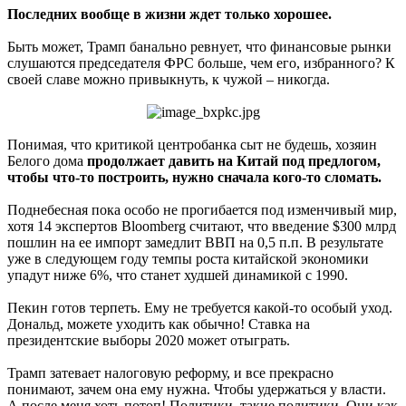
Последних вообще в жизни ждет только хорошее.
Быть может, Трамп банально ревнует, что финансовые рынки
слушаются председателя ФРС больше, чем его, избранного? К
своей славе можно привыкнуть, к чужой – никогда.
Понимая, что критикой центробанка сыт не будешь, хозяин
Белого дома
продолжает давить на Китай под предлогом,
чтобы что-то построить, нужно сначала кого-то сломать.
Поднебесная пока особо не прогибается под изменчивый мир,
хотя 14 экспертов Bloomberg считают, что введение $300 млрд
пошлин на ее импорт замедлит ВВП на 0,5 п.п. В результате
уже в следующем году темпы роста китайской экономики
упадут ниже 6%, что станет худшей динамикой с 1990.
Пекин готов терпеть. Ему не требуется какой-то особый уход.
Дональд, можете уходить как обычно! Ставка на
президентские выборы 2020 может отыграть.
Трамп затевает налоговую реформу, и все прекрасно
понимают, зачем она ему нужна. Чтобы удержаться у власти.
А после меня хоть потоп! Политики, такие политики. Они как