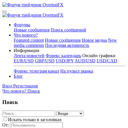
Форумы
Новые сообщения
Поиск сообщений
Что нового?
Featured content
Новые сообщения
Новое медиа
New
media comments
Последняя активность
Информация
Лента новостей
Форекс календарь
Онлайн графики
EUR/USD
GBP/USD
USD/JPY
AUD/USD
USD/CAD
Форекс телеграм канал
На пульсе рынка
Блог
Вход
Регистрация
Что нового?
Поиск
Поиск
Искать только в заголовках
От: