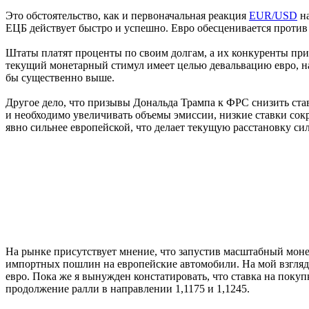
Это обстоятельство, как и первоначальная реакция
EUR/USD
на
ЕЦБ действует быстро и успешно. Евро обесценивается против 
Штаты платят проценты по своим долгам, а их конкуренты прив
текущий монетарный стимул имеет целью девальвацию евро, н
бы существенно выше.
Другое дело, что призывы Дональда Трампа к ФРС снизить ста
и необходимо увеличивать объемы эмиссии, низкие ставки сокра
явно сильнее европейской, что делает текущую расстановку си
На рынке присутствует мнение, что запустив масштабный моне
импортных пошлин на европейские автомобили. На мой взгляд,
евро. Пока же я вынужден констатировать, что ставка на поку
продолжение ралли в направлении 1,1175 и 1,1245.