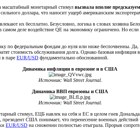
 масштабный монетарный стимул
вызвала вполне предсказуе
сильного доллара, что наносит ущерб американским экспортерам
лекают их бесплатно. Безусловно, логика в словах хозяина Бел
а самом деле воздействие QE на экономику ограничено. Но если
вку по федеральным фондам до нуля или ниже беспочвенны. Да, 
тят стоимость обслуживания долга. Однако базовая инфляция в а
л в паре
EUR/USD
фундаментально обоснованной.
Динамика инфляции в еврозоне и в США
Источник: Wall Street Journal.
Динамика ВВП еврозоны и США
Источник: Wall Street Journal.
тарный стимул, ЕЦБ навлек на себя и ЕС в целом гнев Дональда
 президент США понимает, что перенесение военных действий т
пки
EUR/USD
на снижении полностью отыграла. Прорыв сопротив