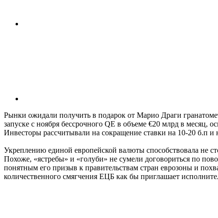
Рынки ожидали получить в подарок от Марио Драги гранатомет,
запуске с ноября бессрочного QE в объеме €20 млрд в месяц, 
Инвесторы рассчитывали на сокращение ставки на 10-20 б.п и 
Укреплению единой европейской валюты способствовала не сто
Похоже, «ястребы» и «голуби» не сумели договориться по пов
понятным его призыв к правительствам стран еврозоны и похв
количественного смягчения ЕЦБ как бы приглашает исполните