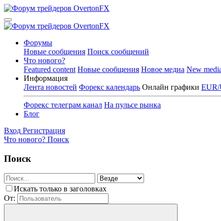
Форумы
Новые сообщения
Поиск сообщений
Что нового?
Featured content
Новые сообщения
Новое медиа
New medi
Информация
Лента новостей
Форекс календарь
Онлайн графики
EUR/
Форекс телеграм канал
На пульсе рынка
Блог
Вход
Регистрация
Что нового?
Поиск
Поиск
Искать только в заголовках
От: