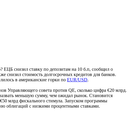
? ЕЦБ снизил ставку по депозитам на 10 б.п, сообщил о
акже снизил стоимость долгосрочных кредитов для банков.
ылилось в американские горки по
EUR/USD
.
нов Управляющего совета против QE, сколько цифра €20 млрд.
назвать меньшую сумму, чем ожидал рынок. Становится
ь €50 млрд фискального стимула. Запуском программы
сию облигаций с низкими процентными ставками.