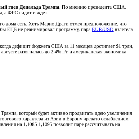
мый гнев Дональда Трампа
. По мнению президента США,
, а ФРС сидит и ждет.
ого дома есть. Хоть Марио Драги отмел предположение, что
 бы ЕЦБ не реанимировал программу, пара
EUR/USD
взлетела
когда дефицит бюджета США за 11 месяцев достигает $1 трлн,
вгусте разогналась до 2,4% г/г, а американская экономика
 Трампа, который будет активно продвигать идею увеличения
оргового характера из Азии в Европу чревато ослаблением
ления на 1,1085-1,1095 позволит паре рассчитывать на