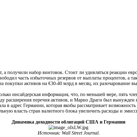
 а получили набор винтовок. Стоит ли удивляться реакции евро
освободил часть избыточных резервов от выплаты процентов, а т
на покупки активов на €30-40 млрд в месяц, их разочарование в
лько инсайдерская информация, что, по меньшей мере, пять чле
оду расширения перечня активов, и Марио Драги был вынужден 
ала в адрес Германии, которая якобы рассматривает возможност
льную власть стран валютного блока увеличить расходы и эмис
Динамика доходности облигаций США и Германии
Источник: Wall Street Journal.