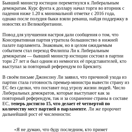
Бывший министр юстиции переметнулся к Либеральным
демократам. Курс фунта к доллару начал торги во вторник с
падения ниже 1.20 к минимальной отметке с 2016 года,
однако после полудня быки взяли реванш, найдя поддержку в
новостях из Великобритании.
Повод для улучшения настроя дали сообщения о том, что
Консервативная партия утратила большинство в нижней
палате парламента. Знаковым, но в целом ожидаемым
событием стал переход Филиппа Ли к Либеральным
демократам — бывший министр юстиции состоял в партии
тори 27 лет и был одним из немногих её представителей, кто
выступал за повторный референдум по Брекзиту.
В своём письме Джонсону Ли заявил, что причиной ухода из
партии стала готовность премьер-министра вывести страну из
ЕС без сделки, что поставит под угрозу жизни людей. Число
Либеральных демократов, которые выступают как за
повторный референдум, так и за сохранение страны в составе
ЕС,
теперь достигло 15, что делает её четвертой по
количеству мест партией в парламенте
. Ли же пророчит
дальнейший рост её численности:
«Я не думаю, что буду последним, кто примет