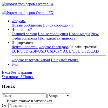
Форумы
Новые сообщения
Поиск сообщений
Что нового?
Featured content
Новые сообщения
Новое медиа
New
media comments
Последняя активность
Информация
Лента новостей
Форекс календарь
Онлайн графики
EUR/USD
GBP/USD
USD/JPY
AUD/USD
USD/CAD
Форекс телеграм канал
На пульсе рынка
Блог
Вход
Регистрация
Что нового?
Поиск
Поиск
Искать только в заголовках
От: