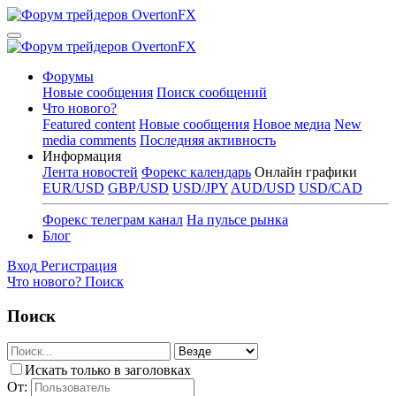
Форумы
Новые сообщения
Поиск сообщений
Что нового?
Featured content
Новые сообщения
Новое медиа
New
media comments
Последняя активность
Информация
Лента новостей
Форекс календарь
Онлайн графики
EUR/USD
GBP/USD
USD/JPY
AUD/USD
USD/CAD
Форекс телеграм канал
На пульсе рынка
Блог
Вход
Регистрация
Что нового?
Поиск
Поиск
Искать только в заголовках
От: