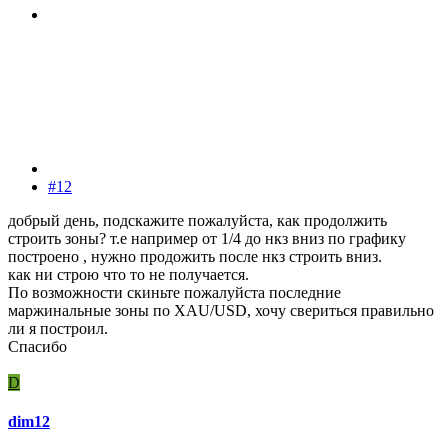
#12
добрый день, подскажите пожалуйста, как продолжить
строить зоны? т.е например от 1/4 до нкз вниз по графику
построено , нужно продожить после нкз строить вниз.
как ни строю что то не получается.
По возможности скиньте пожалуйста последние
маржинальные зоны по XAU/USD, хочу свериться правильно
ли я построил.
Спасибо
D
dim12