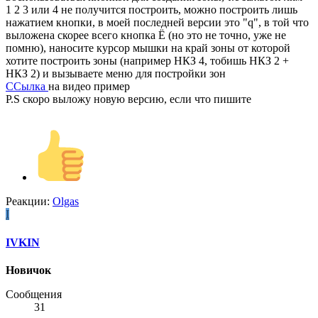
1 2 3 или 4 не получится построить, можно построить лишь
нажатием кнопки, в моей последней версии это "q", в той что
выложена скорее всего кнопка Ё (но это не точно, уже не
помню), наносите курсор мышки на край зоны от которой
хотите построить зоны (например НКЗ 4, тобишь НКЗ 2 +
НКЗ 2) и вызываете меню для постройки зон
ССылка
на видео пример
P.S скоро выложу новую версию, если что пишите
Реакции:
Olgas
I
IVKIN
Новичок
Сообщения
31