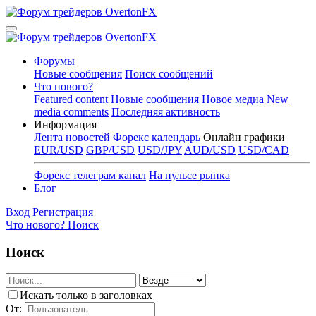
Форумы
Новые сообщения
Поиск сообщений
Что нового?
Featured content
Новые сообщения
Новое медиа
New
media comments
Последняя активность
Информация
Лента новостей
Форекс календарь
Онлайн графики
EUR/USD
GBP/USD
USD/JPY
AUD/USD
USD/CAD
Форекс телеграм канал
На пульсе рынка
Блог
Вход
Регистрация
Что нового?
Поиск
Поиск
Искать только в заголовках
От: