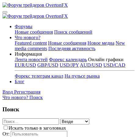
Форумы
Новые сообщения
Поиск сообщений
Что нового?
Featured content
Новые сообщения
Новое медиа
New
media comments
Последняя активность
Информация
Лента новостей
Форекс календарь
Онлайн графики
EUR/USD
GBP/USD
USD/JPY
AUD/USD
USD/CAD
Форекс телеграм канал
На пульсе рынка
Блог
Вход
Регистрация
Что нового?
Поиск
Поиск
Искать только в заголовках
От: