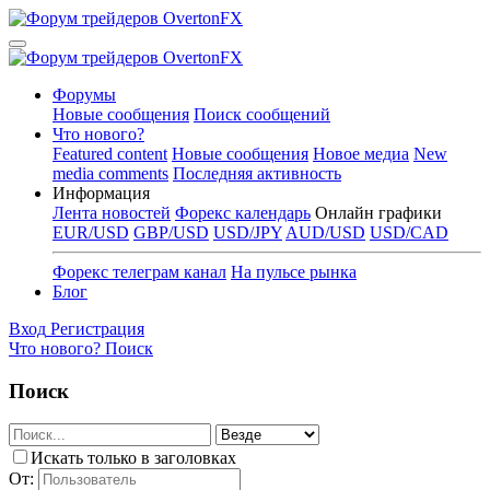
Форумы
Новые сообщения
Поиск сообщений
Что нового?
Featured content
Новые сообщения
Новое медиа
New
media comments
Последняя активность
Информация
Лента новостей
Форекс календарь
Онлайн графики
EUR/USD
GBP/USD
USD/JPY
AUD/USD
USD/CAD
Форекс телеграм канал
На пульсе рынка
Блог
Вход
Регистрация
Что нового?
Поиск
Поиск
Искать только в заголовках
От: