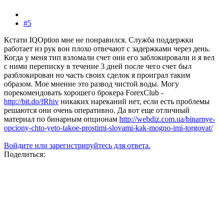
#5
Кстати IQOption мне не понравился. Служба поддержки
работает из рук вон плохо отвечают с задержками через день.
Когда у меня тип взломали счет они его заблокировали и я вел
с ними переписку в течение 3 дней после чего счет был
разблокирован но часть своих сделок я проиграл таким
образом. Мое мнение это развод чистой воды. Могу
порекомендовать хорошего брокера ForexClub -
http://bit.do/fRhiv
никаких нареканий нет, если есть проблемы
решаются они очень оперативно. Да вот еще отличный
материал по бинарным опционам
http://webdiz.com.ua/binarnye-
opciony-chto-yeto-takoe-prostimi-slovami-kak-mogno-imi-torgovat/
Войдите или зарегистрируйтесь для ответа.
Поделиться: