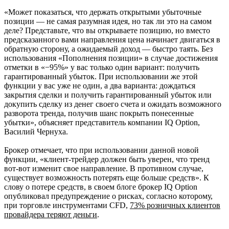
«Может показаться, что держать открытыми убыточные
позиции — не самая разумная идея, но так ли это на самом
деле? Представьте, что вы открываете позицию, но вместо
предсказанного вами направления цена начинает двигаться в
обратную сторону, а ожидаемый доход — быстро таять. Без
использования «Пополнения позиции» в случае достижения
отметки в «−95%» у вас только один вариант: получить
гарантированный убыток. При использовании же этой
функции у вас уже не один, а два варианта: дождаться
закрытия сделки и получить гарантированный убыток или
докупить сделку из денег своего счета и ожидать возможного
разворота тренда, получив шанс покрыть понесенные
убытки», объясняет представитель компании IQ Option,
Василий Чернуха.
Брокер отмечает, что при использовании данной новой
функции, «клиент-трейдер должен быть уверен, что тренд
вот-вот изменит свое направление. В противном случае,
существует возможность потерять еще больше средств». К
слову о потере средств, в своем блоге брокер IQ Option
опубликовал предупреждение о рисках, согласно которому,
при торговле инструментами CFD,
73% розничных клиентов
провайдера теряют деньги
.