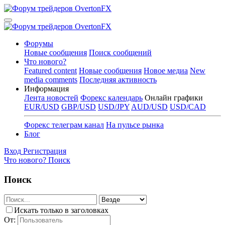
Форумы
Новые сообщения
Поиск сообщений
Что нового?
Featured content
Новые сообщения
Новое медиа
New
media comments
Последняя активность
Информация
Лента новостей
Форекс календарь
Онлайн графики
EUR/USD
GBP/USD
USD/JPY
AUD/USD
USD/CAD
Форекс телеграм канал
На пульсе рынка
Блог
Вход
Регистрация
Что нового?
Поиск
Поиск
Искать только в заголовках
От: