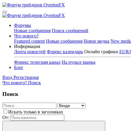
Форумы
Новые сообщения
Поиск сообщений
Что нового?
Featured content
Новые сообщения
Новое медиа
New medi
Информация
Лента новостей
Форекс календарь
Онлайн графики
EUR/
Форекс телеграм канал
На пульсе рынка
Блог
Вход
Регистрация
Что нового?
Поиск
Поиск
Искать только в заголовках
От: