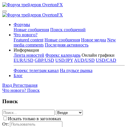
Форумы
Новые сообщения
Поиск сообщений
Что нового?
Featured content
Новые сообщения
Новое медиа
New
media comments
Последняя активность
Информация
Лента новостей
Форекс календарь
Онлайн графики
EUR/USD
GBP/USD
USD/JPY
AUD/USD
USD/CAD
Форекс телеграм канал
На пульсе рынка
Блог
Вход
Регистрация
Что нового?
Поиск
Поиск
Искать только в заголовках
От: