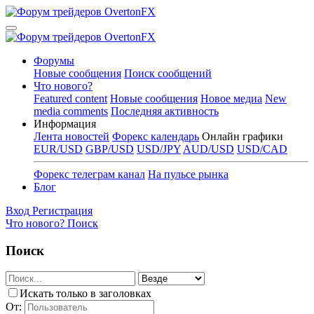
Форумы
Новые сообщения
Поиск сообщений
Что нового?
Featured content
Новые сообщения
Новое медиа
New
media comments
Последняя активность
Информация
Лента новостей
Форекс календарь
Онлайн графики
EUR/USD
GBP/USD
USD/JPY
AUD/USD
USD/CAD
Форекс телеграм канал
На пульсе рынка
Блог
Вход
Регистрация
Что нового?
Поиск
Поиск
Искать только в заголовках
От: