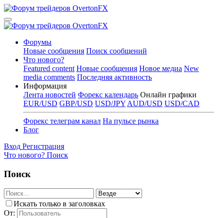
Форумы
Новые сообщения
Поиск сообщений
Что нового?
Featured content
Новые сообщения
Новое медиа
New
media comments
Последняя активность
Информация
Лента новостей
Форекс календарь
Онлайн графики
EUR/USD
GBP/USD
USD/JPY
AUD/USD
USD/CAD
Форекс телеграм канал
На пульсе рынка
Блог
Вход
Регистрация
Что нового?
Поиск
Поиск
Искать только в заголовках
От: