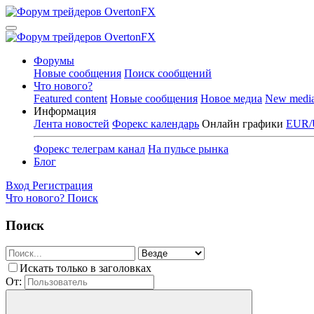
Форумы
Новые сообщения
Поиск сообщений
Что нового?
Featured content
Новые сообщения
Новое медиа
New medi
Информация
Лента новостей
Форекс календарь
Онлайн графики
EUR/
Форекс телеграм канал
На пульсе рынка
Блог
Вход
Регистрация
Что нового?
Поиск
Поиск
Искать только в заголовках
От: