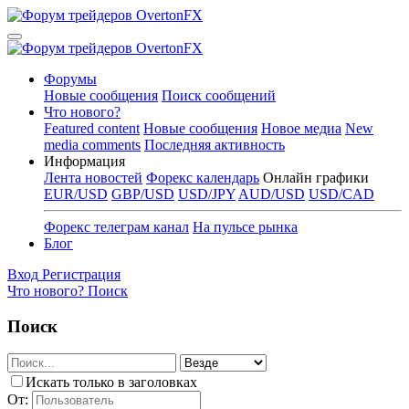
Форумы
Новые сообщения
Поиск сообщений
Что нового?
Featured content
Новые сообщения
Новое медиа
New
media comments
Последняя активность
Информация
Лента новостей
Форекс календарь
Онлайн графики
EUR/USD
GBP/USD
USD/JPY
AUD/USD
USD/CAD
Форекс телеграм канал
На пульсе рынка
Блог
Вход
Регистрация
Что нового?
Поиск
Поиск
Искать только в заголовках
От: