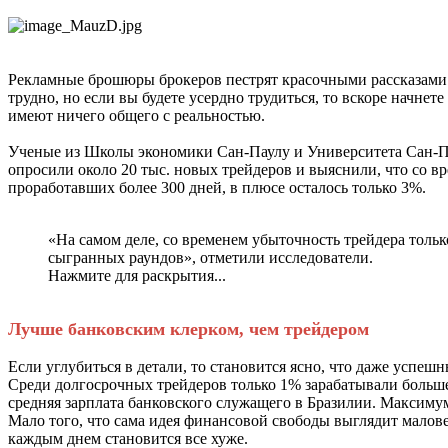
Рекламные брошюры брокеров пестрят красочными рассказами о 
трудно, но если вы будете усердно трудиться, то вскоре начнет
имеют ничего общего с реальностью.
Ученые из Школы экономики Сан-Паулу и Университета Сан-Па
опросили около 20 тыс. новых трейдеров и выяснили, что со вр
проработавших более 300 дней, в плюсе осталось только 3%.
«На самом деле, со временем убыточность трейдера тольк
сыгранных раундов», отметили исследователи.
Нажмите для раскрытия...
Лучше банковским клерком, чем трейдером
Если углубиться в детали, то становится ясно, что даже успеш
Среди долгосрочных трейдеров только 1% зарабатывали больше 
средняя зарплата банковского служащего в Бразилии. Максимум
Мало того, что сама идея финансовой свободы выглядит малов
каждым днем становится все хуже.