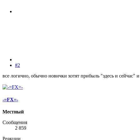
#2
все логично, обычно новички хотят прибыль "здесь и сейчас" и
-=FX=-
Местный
Сообщения
2 859
Реакции