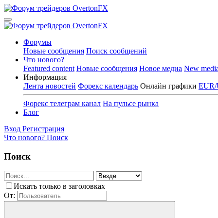
Форумы
Новые сообщения
Поиск сообщений
Что нового?
Featured content
Новые сообщения
Новое медиа
New medi
Информация
Лента новостей
Форекс календарь
Онлайн графики
EUR/
Форекс телеграм канал
На пульсе рынка
Блог
Вход
Регистрация
Что нового?
Поиск
Поиск
Искать только в заголовках
От: