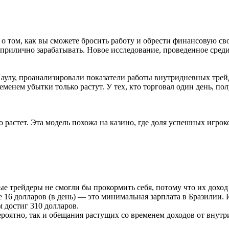
том, как вы сможете бросить работу и обрести финансовую свобо
е прилично зарабатывать. Новое исследование, проведенное среди
улу, проанализировали показатели работы внутридневных трей
еменем убытки только растут. У тех, кто торговал один день, п
о растет. Эта модель похожа на казино, где доля успешных игрок
ные трейдеры не смогли бы прокормить себя, потому что их дохо
16 долларов (в день) — это минимальная зарплата в Бразилии. 
 достиг 310 долларов.
ероятно, так и обещания растущих со временем доходов от внут