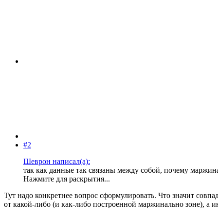
#2
Шеврон написал(а):
так как данные так связаны между собой, почему марж
Нажмите для раскрытия...
Тут надо конкретнее вопрос сформулировать. Что значит совпад
от какой-либо (и как-либо построенной маржинально зоне), а ин