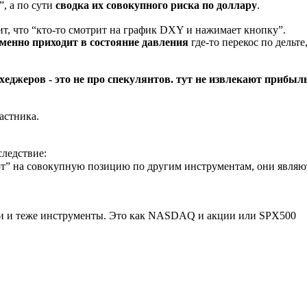
”, а по сути
сводка их совокупного риска по доллару
.
ит, что “кто-то смотрит на график DXY и нажимает кнопку”.
менно приходит в состояние давления
где-то перекос по дельте
хеджеров - это не про спекулянтов. тут не извлекают прибыл
частника.
следствие:
” на совокупную позицию по другим инструментам, они являют
дни и теже инструменты. Это как NASDAQ и акции или SPX500