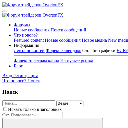
Форумы
Новые сообщения
Поиск сообщений
Что нового?
Featured content
Новые сообщения
Новое медиа
New medi
Информация
Лента новостей
Форекс календарь
Онлайн графики
EUR/
Форекс телеграм канал
На пульсе рынка
Блог
Вход
Регистрация
Что нового?
Поиск
Поиск
Искать только в заголовках
От: