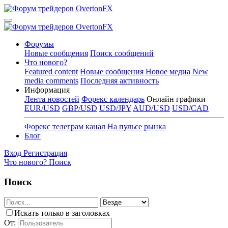
Форумы
Новые сообщения
Поиск сообщений
Что нового?
Featured content
Новые сообщения
Новое медиа
New
media comments
Последняя активность
Информация
Лента новостей
Форекс календарь
Онлайн графики
EUR/USD
GBP/USD
USD/JPY
AUD/USD
USD/CAD
Форекс телеграм канал
На пульсе рынка
Блог
Вход
Регистрация
Что нового?
Поиск
Поиск
Искать только в заголовках
От: