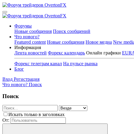
Форумы
Новые сообщения
Поиск сообщений
Что нового?
Featured content
Новые сообщения
Новое медиа
New medi
Информация
Лента новостей
Форекс календарь
Онлайн графики
EUR/
Форекс телеграм канал
На пульсе рынка
Блог
Вход
Регистрация
Что нового?
Поиск
Поиск
Искать только в заголовках
От: