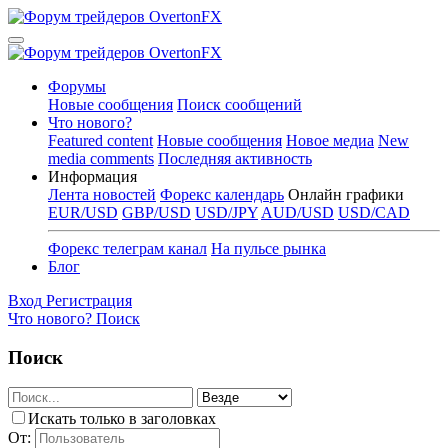
Форумы
Новые сообщения
Поиск сообщений
Что нового?
Featured content
Новые сообщения
Новое медиа
New
media comments
Последняя активность
Информация
Лента новостей
Форекс календарь
Онлайн графики
EUR/USD
GBP/USD
USD/JPY
AUD/USD
USD/CAD
Форекс телеграм канал
На пульсе рынка
Блог
Вход
Регистрация
Что нового?
Поиск
Поиск
Искать только в заголовках
От: