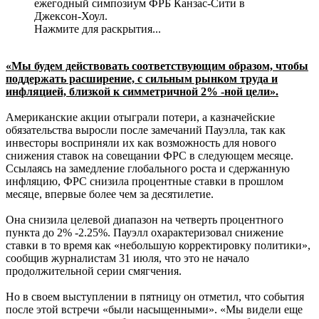
ежегодный симпозиум ФРБ Канзас-Сити в
Джексон-Хоул.
Нажмите для раскрытия...
«Мы будем действовать соответствующим образом, чтобы
поддержать расширение, с сильным рынком труда и
инфляцией, близкой к симметричной 2% -ной цели».
Американские акции отыграли потери, а казначейские
обязательства выросли после замечаний Пауэлла, так как
инвесторы восприняли их как возможность для нового
снижения ставок на совещании ФРС в следующем месяце.
Ссылаясь на замедление глобального роста и сдержанную
инфляцию, ФРС снизила процентные ставки в прошлом
месяце, впервые более чем за десятилетие.
Она снизила целевой диапазон на четверть процентного
пункта до 2% -2.25%. Пауэлл охарактеризовал снижение
ставки в то время как «небольшую корректировку политики»,
сообщив журналистам 31 июля, что это не начало
продолжительной серии смягчения.
Но в своем выступлении в пятницу он отметил, что события
после этой встречи «были насыщенными». «Мы видели еще