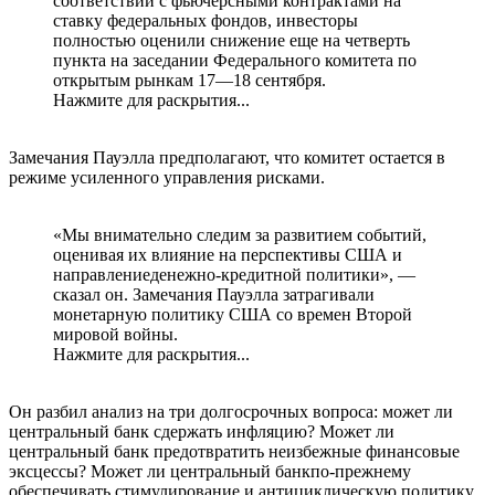
соответствии с фьючерсными контрактами на
ставку федеральных фондов, инвесторы
полностью оценили снижение еще на четверть
пункта на заседании Федерального комитета по
открытым рынкам 17—18 сентября.
Нажмите для раскрытия...
Замечания Пауэлла предполагают, что комитет остается в
режиме усиленного управления рисками.
«Мы внимательно следим за развитием событий,
оценивая их влияние на перспективы США и
направлениеденежно-кредитной политики», —
сказал он. Замечания Пауэлла затрагивали
монетарную политику США со времен Второй
мировой войны.
Нажмите для раскрытия...
Он разбил анализ на три долгосрочных вопроса: может ли
центральный банк сдержать инфляцию? Может ли
центральный банк предотвратить неизбежные финансовые
эксцессы? Может ли центральный банкпо-прежнему
обеспечивать стимулирование и антициклическую политику