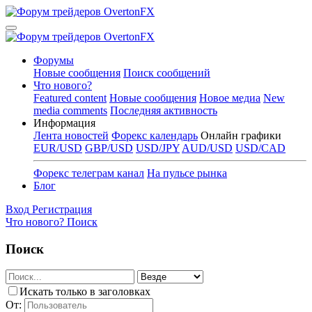
Форумы
Новые сообщения
Поиск сообщений
Что нового?
Featured content
Новые сообщения
Новое медиа
New
media comments
Последняя активность
Информация
Лента новостей
Форекс календарь
Онлайн графики
EUR/USD
GBP/USD
USD/JPY
AUD/USD
USD/CAD
Форекс телеграм канал
На пульсе рынка
Блог
Вход
Регистрация
Что нового?
Поиск
Поиск
Искать только в заголовках
От: