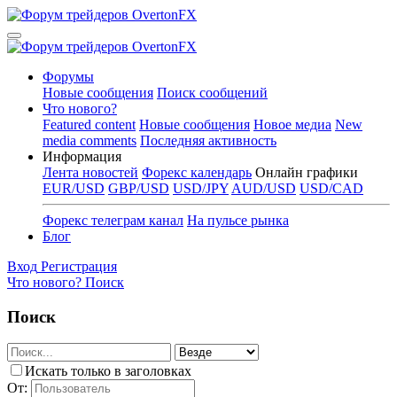
Форумы
Новые сообщения
Поиск сообщений
Что нового?
Featured content
Новые сообщения
Новое медиа
New
media comments
Последняя активность
Информация
Лента новостей
Форекс календарь
Онлайн графики
EUR/USD
GBP/USD
USD/JPY
AUD/USD
USD/CAD
Форекс телеграм канал
На пульсе рынка
Блог
Вход
Регистрация
Что нового?
Поиск
Поиск
Искать только в заголовках
От: