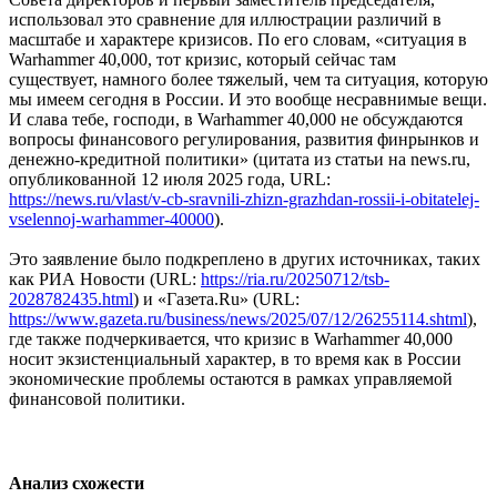
использовал это сравнение для иллюстрации различий в
масштабе и характере кризисов. По его словам, «ситуация в
Warhammer 40,000, тот кризис, который сейчас там
существует, намного более тяжелый, чем та ситуация, которую
мы имеем сегодня в России. И это вообще несравнимые вещи.
И слава тебе, господи, в Warhammer 40,000 не обсуждаются
вопросы финансового регулирования, развития финрынков и
денежно-кредитной политики» (цитата из статьи на news.ru,
опубликованной 12 июля 2025 года, URL:
https://news.ru/vlast/v-cb-sravnili-zhizn-grazhdan-rossii-i-obitatelej-
vselennoj-warhammer-40000
).
Это заявление было подкреплено в других источниках, таких
как РИА Новости (URL:
https://ria.ru/20250712/tsb-
2028782435.html
) и «Газета.Ru» (URL:
https://www.gazeta.ru/business/news/2025/07/12/26255114.shtml
),
где также подчеркивается, что кризис в Warhammer 40,000
носит экзистенциальный характер, в то время как в России
экономические проблемы остаются в рамках управляемой
финансовой политики.
Анализ схожести​