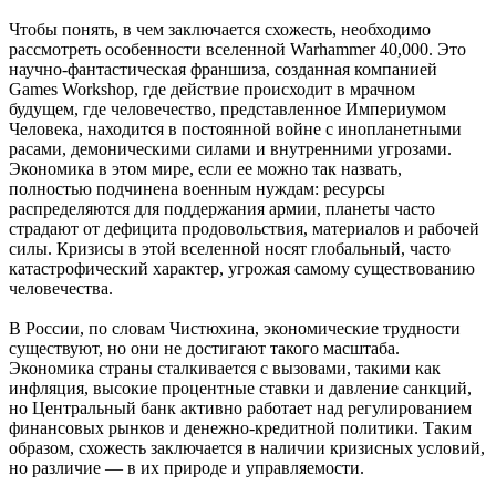
Чтобы понять, в чем заключается схожесть, необходимо
рассмотреть особенности вселенной Warhammer 40,000. Это
научно-фантастическая франшиза, созданная компанией
Games Workshop, где действие происходит в мрачном
будущем, где человечество, представленное Империумом
Человека, находится в постоянной войне с инопланетными
расами, демоническими силами и внутренними угрозами.
Экономика в этом мире, если ее можно так назвать,
полностью подчинена военным нуждам: ресурсы
распределяются для поддержания армии, планеты часто
страдают от дефицита продовольствия, материалов и рабочей
силы. Кризисы в этой вселенной носят глобальный, часто
катастрофический характер, угрожая самому существованию
человечества.
В России, по словам Чистюхина, экономические трудности
существуют, но они не достигают такого масштаба.
Экономика страны сталкивается с вызовами, такими как
инфляция, высокие процентные ставки и давление санкций,
но Центральный банк активно работает над регулированием
финансовых рынков и денежно-кредитной политики. Таким
образом, схожесть заключается в наличии кризисных условий,
но различие — в их природе и управляемости.