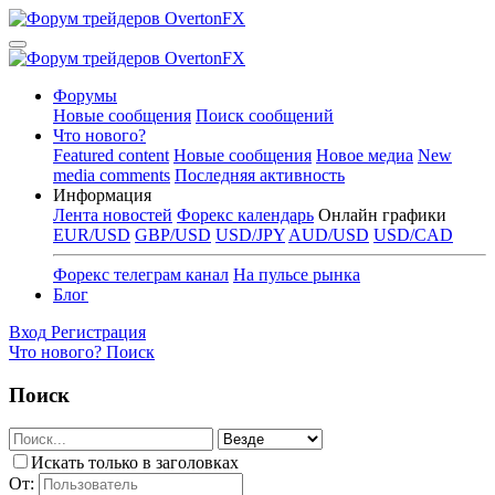
Форумы
Новые сообщения
Поиск сообщений
Что нового?
Featured content
Новые сообщения
Новое медиа
New
media comments
Последняя активность
Информация
Лента новостей
Форекс календарь
Онлайн графики
EUR/USD
GBP/USD
USD/JPY
AUD/USD
USD/CAD
Форекс телеграм канал
На пульсе рынка
Блог
Вход
Регистрация
Что нового?
Поиск
Поиск
Искать только в заголовках
От: