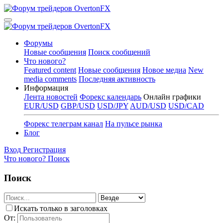
Форумы
Новые сообщения
Поиск сообщений
Что нового?
Featured content
Новые сообщения
Новое медиа
New
media comments
Последняя активность
Информация
Лента новостей
Форекс календарь
Онлайн графики
EUR/USD
GBP/USD
USD/JPY
AUD/USD
USD/CAD
Форекс телеграм канал
На пульсе рынка
Блог
Вход
Регистрация
Что нового?
Поиск
Поиск
Искать только в заголовках
От: